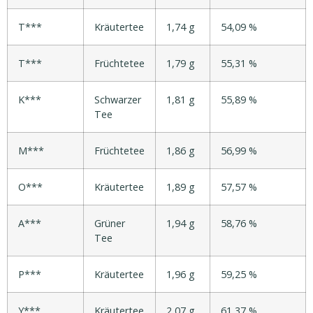
T***
Kräutertee
1,74 g
54,09 %
T***
Früchtetee
1,79 g
55,31 %
K***
Schwarzer
1,81 g
55,89 %
Tee
M***
Früchtetee
1,86 g
56,99 %
O***
Kräutertee
1,89 g
57,57 %
A***
Grüner
1,94 g
58,76 %
Tee
P***
Kräutertee
1,96 g
59,25 %
Y***
Kräutertee
2,07 g
61,37 %