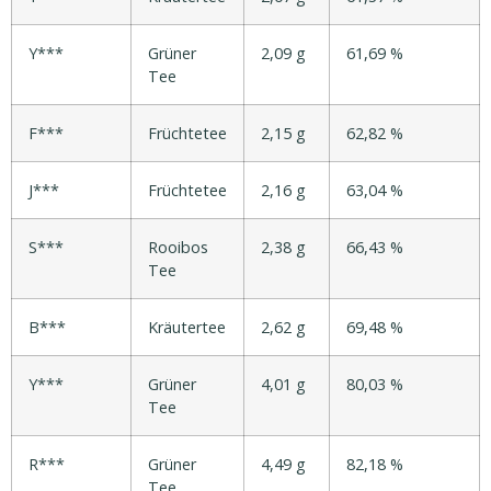
Y***
Grüner
2,09 g
61,69 %
Tee
F***
Früchtetee
2,15 g
62,82 %
J***
Früchtetee
2,16 g
63,04 %
S***
Rooibos
2,38 g
66,43 %
Tee
B***
Kräutertee
2,62 g
69,48 %
Y***
Grüner
4,01 g
80,03 %
Tee
R***
Grüner
4,49 g
82,18 %
Tee